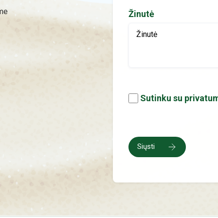
ime
Žinutė
Sutinku su privatum
Siųsti