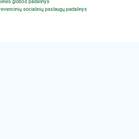
linės globos padalinys
prevencinių socialinių paslaugų padalinys