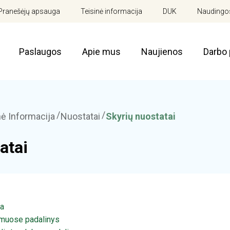
Pranešėjų apsauga
Teisinė informacija
DUK
Naudingos
Paslaugos
Apie mus
Naujienos
Darbo 
ė Informacija
Nuostatai
Skyrių nuostatai
atai
ja
muose padalinys