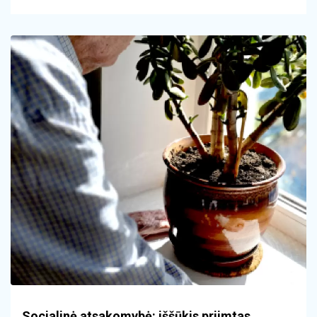
Socialinė atsakomybė: iššūkis priimtas