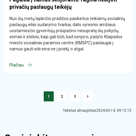
privačių paslaugų teikėjų
Nuo šių metų lapkričio pradžios pasikeitus teikiamų socialinių
paslaugų eilės sudarymo tvarkai, dalis vyresnio amžiaus
uostamiesčio gyventojų prisipažino nesupratę šių pokyčių
esmės ir stebisi, kaip gali būti, kad senjoro, įrašyto Klaipėdos
miesto socialinės paramos centre (KMSPC) paslaugai į
namus gauti eilė eina ne į priekį, o atgal.
Plačiau
1
2
3
Tekstas atnaujintas2024-03-14, 09:12:15