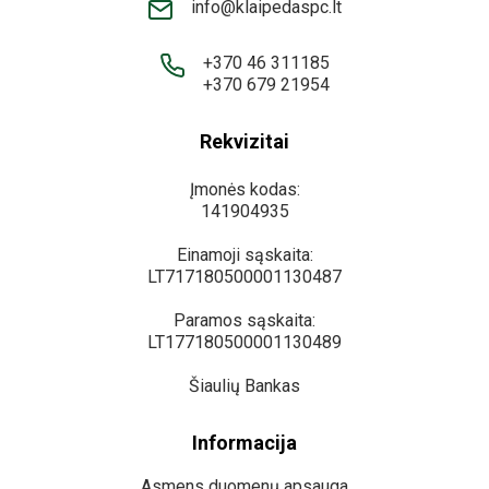
info@klaipedaspc.lt
+370 46 311185
+370 679 21954
Rekvizitai
Įmonės kodas:
141904935
Einamoji sąskaita:
LT717180500001130487
Paramos sąskaita:
LT177180500001130489
Šiaulių Bankas
Informacija
Asmens duomenų apsauga