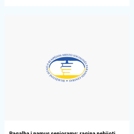
Pagalba į namus senjorams: ragina nebijoti