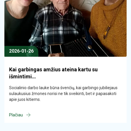
2026-01-26
Kai garbingas amžius ateina kartu su
išmintimi…
Socialinio darbo lauke būna švenčių, kai garbingo jubiliejaus
sulaukusius žmones norisi ne tik sveikinti, bet ir papasakoti
apie juos kitiems.
Plačiau