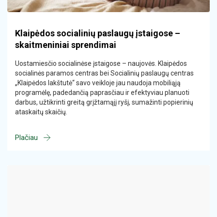
Klaipėdos socialinių paslaugų įstaigose –
skaitmeniniai sprendimai
Uostamiesčio socialinėse įstaigose – naujovės. Klaipėdos
socialinės paramos centras bei Socialinių paslaugų centras
„Klaipėdos lakštutė“ savo veikloje jau naudoja mobiliąją
programėlę, padedančią paprasčiau ir efektyviau planuoti
darbus, užtikrinti greitą grįžtamąjį ryšį, sumažinti popierinių
ataskaitų skaičių.
Plačiau