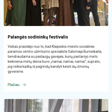
Pagalbos į namus paslaugų teikimas
Vadovų darbotvarkės
Dienos socialinės globos asmens namuose
paslaugos
Potencialių socialinių paslaugų gavėjų paieška
Informacija apie paslaugą
Socialinių paslaugų poreikio vertinimas
Palangės sodininkų festivalis
Viskas prasidėjo nuo to, kad Klaipėdos miesto socialinės
paramos centro užimtumo specialistė Salomėja Burneikaitė,
bendraudama su paslaugų gavėjais, kurių pastarojo meto
kiekviena metų diena buvo „namai, namai, namai“, suprato,
jog reikia kažką iš pagrindų bandyti keisti šių žmonių
gyvenime.
Plačiau